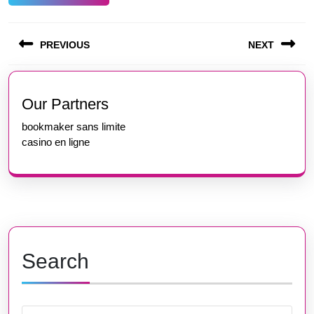
Post
PREVIOUS
NEXT
navigation
Previous
Next
post:
post:
Our Partners
bookmaker sans limite
casino en ligne
Search