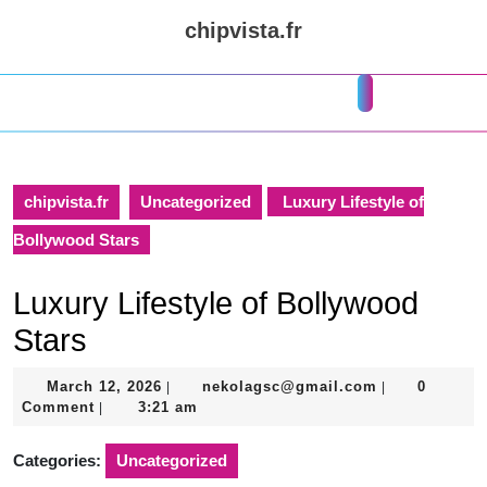
Skip
chipvista.fr
to
content
Skip
Open
to
Button
content
chipvista.fr
Uncategorized
Luxury Lifestyle of
Bollywood Stars
Luxury Lifestyle of Bollywood
Stars
March
nekolagsc@gm
March 12, 2026
nekolagsc@gmail.com
0
|
|
12,
Comment
3:21 am
|
2026
Categories:
Uncategorized