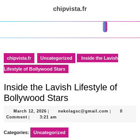
Skip
chipvista.fr
to
content
Skip
Open
to
Button
content
chipvista.fr
Uncategorized
Inside the Lavish
Lifestyle of Bollywood Stars
Inside the Lavish Lifestyle of
Bollywood Stars
March
nekolagsc@gm
March 12, 2026
nekolagsc@gmail.com
0
|
|
12,
Comment
3:21 am
|
2026
Categories:
Uncategorized