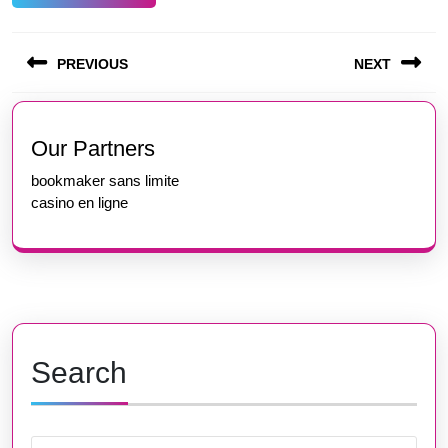
Post
PREVIOUS
NEXT
navigation
Previous
Next
post:
post:
Our Partners
bookmaker sans limite
casino en ligne
Search