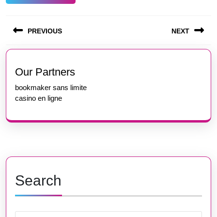
Post
PREVIOUS
NEXT
navigation
Previous
Next
post:
post:
Our Partners
bookmaker sans limite
casino en ligne
Search