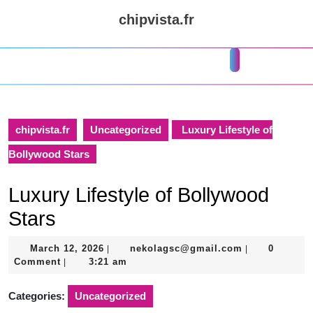
Skip
chipvista.fr
to
content
Skip
Open
to
Button
content
chipvista.fr
Uncategorized
Luxury Lifestyle of
Bollywood Stars
Luxury Lifestyle of Bollywood
Stars
March
nekolagsc@gm
March 12, 2026
nekolagsc@gmail.com
0
|
|
12,
Comment
3:21 am
|
2026
Categories:
Uncategorized